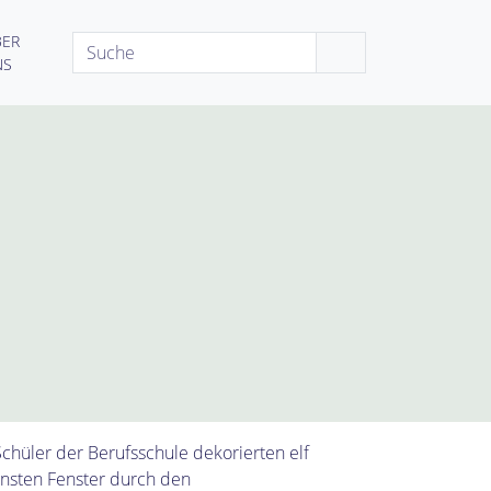
BER
Search
NS
chüler der Berufsschule dekorierten elf
önsten Fenster durch den