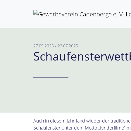
Weiter zum Inhalt
Skip to footer
27.05.2025
/
22.07.2025
Schaufensterwet
Auch in diesem Jahr fand wieder der tradition
Schaufenster unter dem Motto „Kinderfilme“ mi