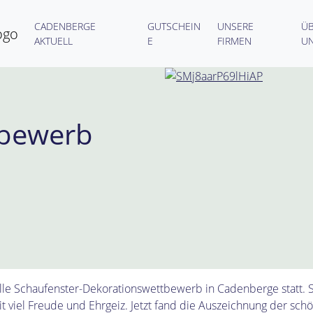
CADENBERGE
GUTSCHEIN
UNSERE
Ü
AKTUELL
E
FIRMEN
U
tbewerb
elle Schaufenster-Dekorationswettbewerb in Cadenberge statt. S
t viel Freude und Ehrgeiz. Jetzt fand die Auszeichnung der sch