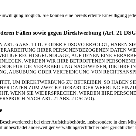
inwilligung möglich. Sie können eine bereits erteilte Einwilligung jed
nderen Fällen sowie gegen Direktwerbung (Art. 21 DS
. 6 ABS. 1 LIT. E ODER F DSGVO ERFOLGT, HABEN SIE
VERARBEITUNG IHRER PERSONENBEZOGENEN DATEN WIDE
EWEILIGE RECHTSGRUNDLAGE, AUF DENEN EINE VERARBE
NLEGEN, WERDEN WIR IHRE BETROFFENEN PERSONENBE
DE FÜR DIE VERARBEITUNG NACHWEISEN, DIE IHRE IN
G, AUSÜBUNG ODER VERTEIDIGUNG VON RECHTSANSPRÜC
T, UM DIREKTWERBUNG ZU BETREIBEN, SO HABEN SIE
ER DATEN ZUM ZWECKE DERARTIGER WERBUNG EINZULEG
EHT. WENN SIE WIDERSPRECHEN, WERDEN IHRE PERSO
PRUCH NACH ART. 21 ABS. 2 DSGVO).
e
schwerderecht bei einer Aufsichtsbehörde, insbesondere in dem Mitgli
 unbeschadet anderweitiger verwaltungsrechtlicher oder gerichtlicher 