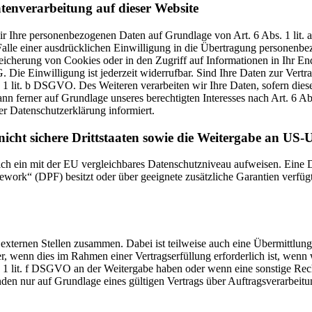
tenverarbeitung auf dieser Website
 wir Ihre personenbezogenen Daten auf Grundlage von Art. 6 Abs. 1 li
lle einer ausdrücklichen Einwilligung in die Übertragung personenbez
icherung von Cookies oder in den Zugriff auf Informationen in Ihr Endge
Die Einwilligung ist jederzeit widerrufbar. Sind Ihre Daten zur Vert
. 1 lit. b DSGVO. Des Weiteren verarbeiten wir Ihre Daten, sofern diese 
 ferner auf Grundlage unseres berechtigten Interesses nach Art. 6 Abs
r Datenschutzerklärung informiert.
icht sichere Drittstaaten sowie die Weitergabe an US-U
zlich ein mit der EU vergleichbares Datenschutzniveau aufweisen. Eine
rk“ (DPF) besitzt oder über geeignete zusätzliche Garantien verfügt. 
 externen Stellen zusammen. Dabei ist teilweise auch eine Übermittlung
 wenn dies im Rahmen einer Vertragserfüllung erforderlich ist, wenn wi
s. 1 lit. f DSGVO an der Weitergabe haben oder wenn eine sonstige Re
n nur auf Grundlage eines gültigen Vertrags über Auftragsverarbeitun