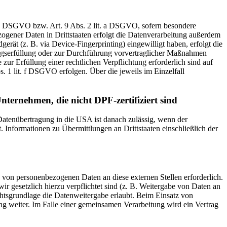
t. a DSGVO bzw. Art. 9 Abs. 2 lit. a DSGVO, sofern besondere
ogener Daten in Drittstaaten erfolgt die Datenverarbeitung außerdem
rät (z. B. via Device-Fingerprinting) eingewilligt haben, erfolgt die
ragserfüllung oder zur Durchführung vorvertraglicher Maßnahmen
zur Erfüllung einer rechtlichen Verpflichtung erforderlich sind auf
. 1 lit. f DSGVO erfolgen. Über die jeweils im Einzelfall
nternehmen, die nicht DPF-zertifiziert sind
 Datenübertragung in die USA ist danach zulässig, wenn der
Informationen zu Übermittlungen an Drittstaaten einschließlich der
 von personenbezogenen Daten an diese externen Stellen erforderlich.
r gesetzlich hierzu verpflichtet sind (z. B. Weitergabe von Daten an
chtsgrundlage die Datenweitergabe erlaubt. Beim Einsatz von
g weiter. Im Falle einer gemeinsamen Verarbeitung wird ein Vertrag