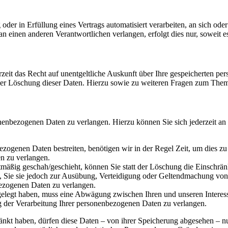
oder in Erfüllung eines Vertrags automatisiert verarbeiten, an sich od
n einen anderen Verantwortlichen verlangen, erfolgt dies nur, soweit e
zeit das Recht auf unentgeltliche Auskunft über Ihre gespeicherten 
der Löschung dieser Daten. Hierzu sowie zu weiteren Fragen zum Them
onenbezogenen Daten zu verlangen. Hierzu können Sie sich jederzeit a
ezogenen Daten bestreiten, benötigen wir in der Regel Zeit, um dies z
n zu verlangen.
mäßig geschah/geschieht, können Sie statt der Löschung die Einschrän
Sie sie jedoch zur Ausübung, Verteidigung oder Geltendmachung von R
ezogenen Daten zu verlangen.
legt haben, muss eine Abwägung zwischen Ihren und unseren Interess
g der Verarbeitung Ihrer personenbezogenen Daten zu verlangen.
änkt haben, dürfen diese Daten – von ihrer Speicherung abgesehen – n