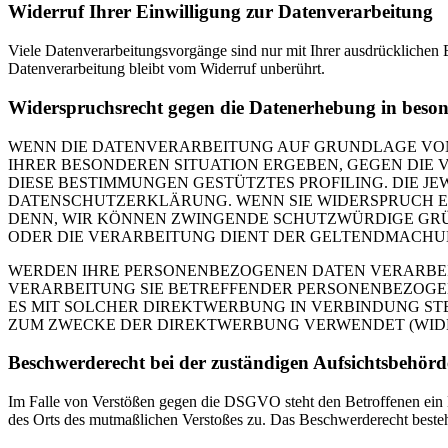
Widerruf Ihrer Einwilligung zur Datenverarbeitung
Viele Datenverarbeitungsvorgänge sind nur mit Ihrer ausdrücklichen E
Datenverarbeitung bleibt vom Widerruf unberührt.
Widerspruchsrecht gegen die Datenerhebung in beso
WENN DIE DATENVERARBEITUNG AUF GRUNDLAGE VON ART
IHRER BESONDEREN SITUATION ERGEBEN, GEGEN DIE 
DIESE BESTIMMUNGEN GESTÜTZTES PROFILING. DIE J
DATENSCHUTZERKLÄRUNG. WENN SIE WIDERSPRUCH EI
DENN, WIR KÖNNEN ZWINGENDE SCHUTZWÜRDIGE GRÜN
ODER DIE VERARBEITUNG DIENT DER GELTENDMACHUN
WERDEN IHRE PERSONENBEZOGENEN DATEN VERARBEITE
VERARBEITUNG SIE BETREFFENDER PERSONENBEZOGEN
ES MIT SOLCHER DIREKTWERBUNG IN VERBINDUNG ST
ZUM ZWECKE DER DIREKTWERBUNG VERWENDET (WIDERS
Beschwerde­recht bei der zuständigen Aufsichts­behörd
Im Falle von Verstößen gegen die DSGVO steht den Betroffenen ein Be
des Orts des mutmaßlichen Verstoßes zu. Das Beschwerderecht besteht