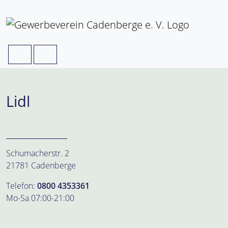
Weiter zum Inhalt
Skip to footer
Search
Menu
Lidl
Schumacherstr. 2
21781 Cadenberge
Telefon:
0800 4353361
Mo-Sa 07:00-21:00