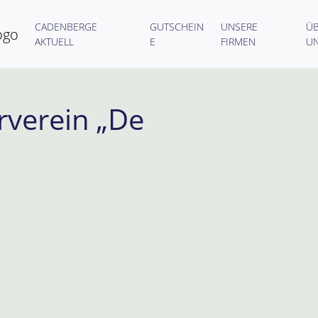
CADENBERGE
GUTSCHEIN
UNSERE
Ü
AKTUELL
E
FIRMEN
U
rverein „De
.