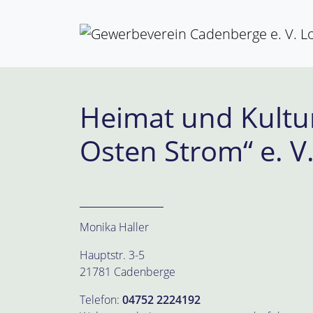
Weiter zum Inhalt
Skip to footer
Heimat und Kultu
Osten Strom“ e. V
Monika Haller
Hauptstr. 3-5
21781 Cadenberge
Telefon:
04752 2224192